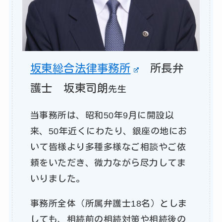
坂東総合法律事務所
所長弁
護士 坂東司朗
先生
当事務所は、昭和50年9月に開設以
来、50年近くにわたり、銀座の地にお
いて皆様より多種多様なご相談やご依
頼をいただき、微力ながら尽力してま
いりました。
事務所全体（所属弁護士18名）としま
しても、相続前の相続対策や相続後の