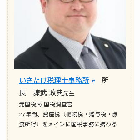
いさたけ税理士事務所
所
長 諌武 政典
先生
元国税局 国税調査官
27年間、資産税（相続税・贈与税・譲
渡所得）をメインに国税事務に携わる